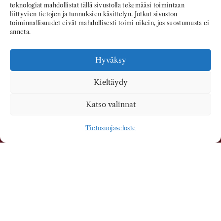
teknologiat mahdollistat tällä sivustolla tekemääsi toimintaan
liittyvien tietojen ja tunnuksien käsittelyn. Jotkut sivuston
toiminnallisuudet eivät mahdollisesti toimi oikein, jos suostumusta ei
anneta.
Hyväksy
Kieltäydy
Katso valinnat
Tietosuojaseloste
LMOITTAUTUMIN
EN ON