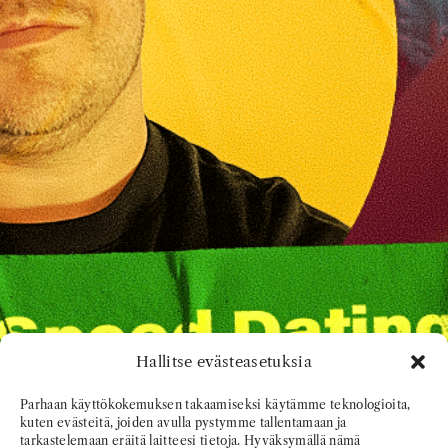
Hallitse evästeasetuksia
Parhaan käyttökokemuksen takaamiseksi käytämme teknologioita,
kuten evästeitä, joiden avulla pystymme tallentamaan ja
tarkastelemaan eräitä laitteesi tietoja. Hyväksymällä nämä